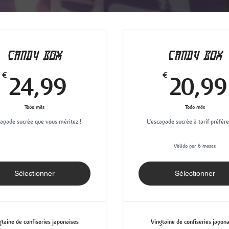
CANDY BOX
CANDY BOX
24,99€
€
€
24,99
20,99
Todo mês
Todo mês
capade sucrée que vous méritez !
L'escapade sucrée à tarif préféren
Válido por 6 meses
Sélectionner
Sélectionner
gtaine de confiseries japonaises
Vingtaine de confiseries japona