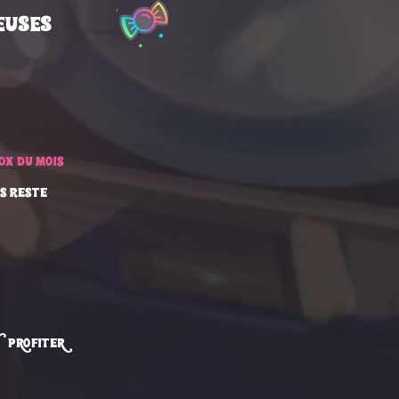
euses
ox du mois
us reste
 PROFITER