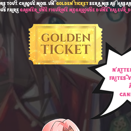
PAS TOUT, CHAQUE MOIS, UN
GOLDEN TICKET
SERA MIS AU HASA
OUS FAIRE
GAGNER UNE FIGURINE MEGAHOUSE D'UNE VALEUR DE
n
ATTE
'
FAITES
-
cand