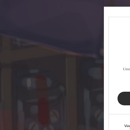
L'es
Vin