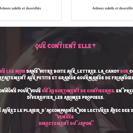
Arômes subtils et diversifiés
Arômes subtils et diversifié
qUE CONTIENT-ELLE ?
US LES MOIS
DANS VOTRE BOITE AUX LETTRES, LA candy
BOX
C
RFAITEMENT AUX PETITS ET GRANDS GOURMANDS DE FRIANDISE
IONNONS POUR VOUS
UN ASSORTIMENT DE CONFISERIES
,
EN PRE
DIVERSIFIER LES AROMES PROPOSES.
S AUREZ LE PLAISIR D'
'
ACCOMPAGNER VOS LECTURES AVEC DES
VENUES
DIRECTEMENT DU JAPON.