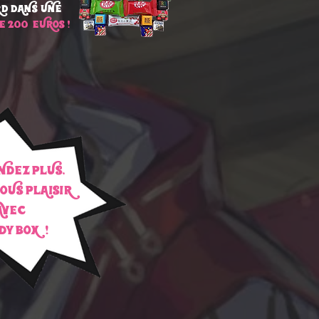
RD DANS UNE
 200€EUROS !
NDEZ PLUS,
VOUS PLAISIR
AVEC
y BOX !