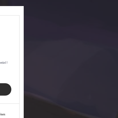
20,99€
tiel !
ises