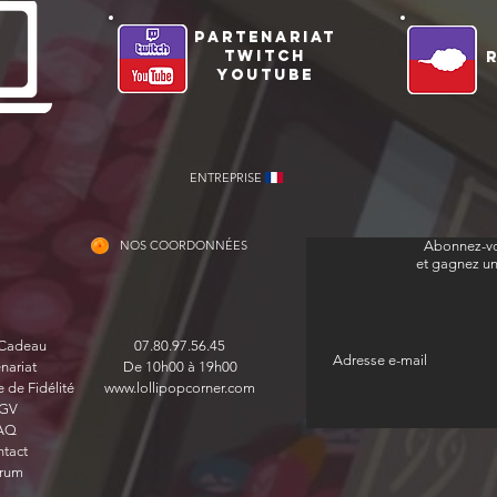
partenariat
twitch
youtube
ENTREPRISE
NOS COORDONNÉES
Abonnez-vo
et gagnez u
 Cadeau
07.80.97.56.45
nariat
De 10h00 à 19h00
de Fidélité
www.lollipopcorner.com
GV
AQ
tact
rum