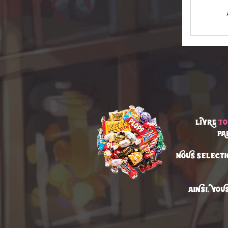
LIVRE
TO
PA
NOUS SELECT
aINSI, VOU