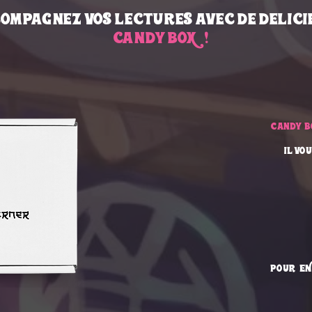
ompagnez vos lectures avec de delici
candy BOX !
candy
b
il vo
pour EN