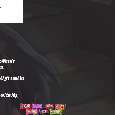
s
ONVIENt
S.
NANT SOIN DE
 DOUCEURS