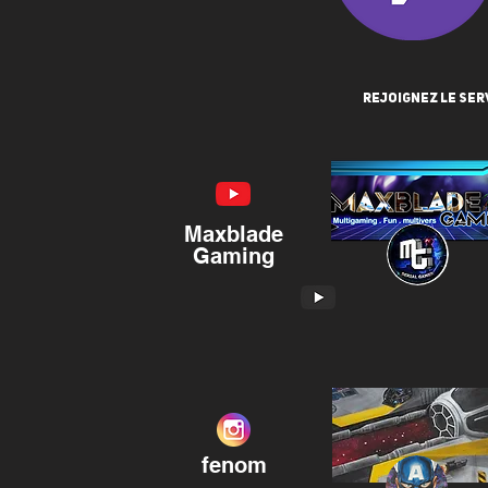
rejoignez le se
Maxblade
Gaming
fenom