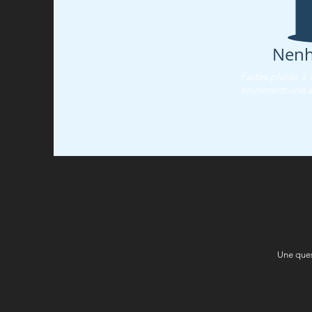
Nenh
Faites plaisir à
soutenant une e
Une ques