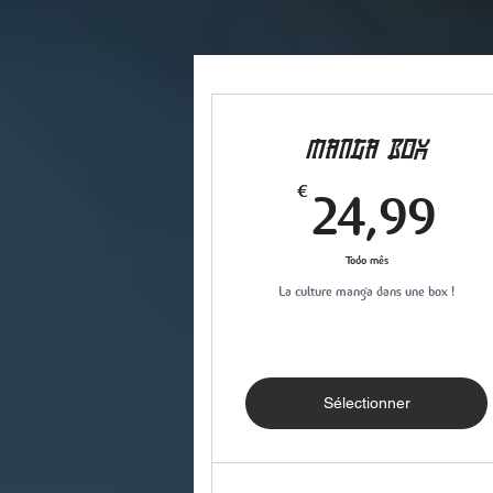
MANGA BOX
24
€
24,99
Todo mês
La culture manga dans une box !
Sélectionner