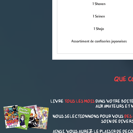
1 Shonen
1 Seinen
1 Shojo
Assortiment de confiseries japonaises
qUE C
LIVRE
TOUS LES MOIS
DANS VOTRE BOITE
AUX AMATEURS ET 
NOUS SELECTIONNONS POUR VOUS
DES
SOIN DE DIVERS
aINSI, VOUS AUREZ LE PLAISIR DE D