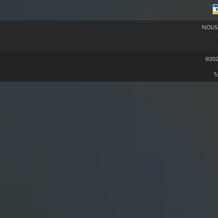
NOUS
©20
T