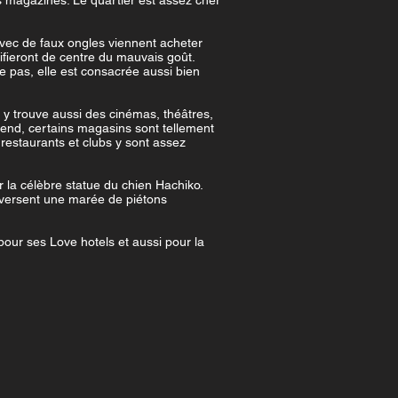
 magazines. Le quartier est assez cher
e avec de faux ongles viennent acheter
fieront de centre du mauvais goût.
 pas, elle est consacrée aussi bien
 y trouve aussi des cinémas, théâtres,
k-end, certains magasins sont tellement
 restaurants et clubs y sont assez
r la célèbre statue du chien Hachiko.
déversent une marée de piétons
our ses Love hotels et aussi pour la