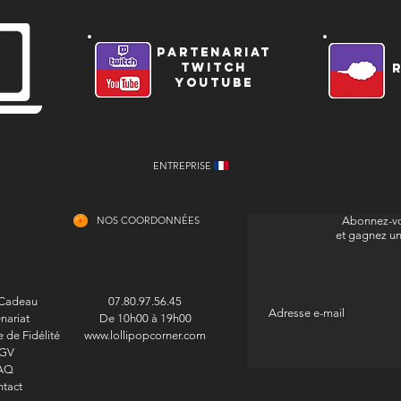
partenariat
twitch
youtube
ENTREPRISE
NOS COORDONNÉES
Abonnez-vo
et gagnez u
 Cadeau
07.80.97.56.45
nariat
De 10h00 à 19h00
de Fidélité
www.lollipopcorner.com
GV
AQ
tact