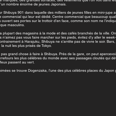
e marques, des grandes surfaces, des vêtements que l’on voit dans les
d’un nombre énorme de jeunes Japonais.
tour Shibuya 901 dans laquelle des milliers de jeunes filles en mini-jup
e commercial qui leur est dédié. Centre commercial que beaucoup quali
uvert ses portes sur le trottoir d’en face, comme son nom ne l’indique
 que masculins.
la plupart des magasins à la mode et des cafés branchés de la ville. On
us n’aimez pas vous faire marcher sur les pieds, évitez d’y aller le wee
ontrairement à Harajuku, Shibuya ne s’arrête pas de vivre le soir. Bars,
la nuit les plus prisés de Tokyo.
r, pas grand chose à faire à Shibuya. Près de la gare, on peut apercevoi
 carrefours les plus célèbres du monde avec ses passages cloutés qui 
feux passent au vert.
nimées se trouve Dogenzaka, l’une des plus célèbres places du Japon p