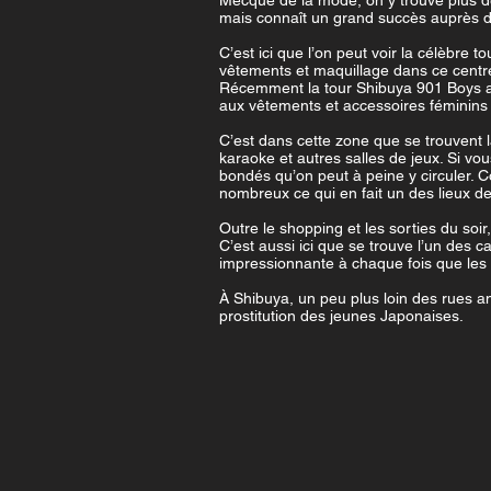
Mecque de la mode, on y trouve plus d
mais connaît un grand succès auprès 
C’est ici que l’on peut voir la célèbre 
vêtements et maquillage dans ce centr
Récemment la tour Shibuya 901 Boys a o
aux vêtements et accessoires féminins
C’est dans cette zone que se trouvent 
karaoke et autres salles de jeux. Si vo
bondés qu’on peut à peine y circuler. C
nombreux ce qui en fait un des lieux de 
Outre le shopping et les sorties du soi
C’est aussi ici que se trouve l’un des
impressionnante à chaque fois que les 
À Shibuya, un peu plus loin des rues a
prostitution des jeunes Japonaises.